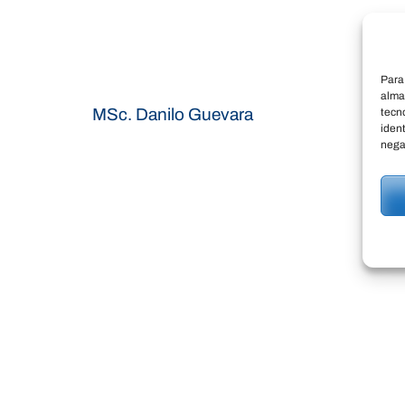
Para
alma
Navegación
MSc. Danilo Guevara
tecn
ident
de
nega
entradas