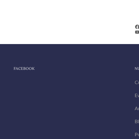
F
Y
FACEBOOK
N
C
E
A
B
Po