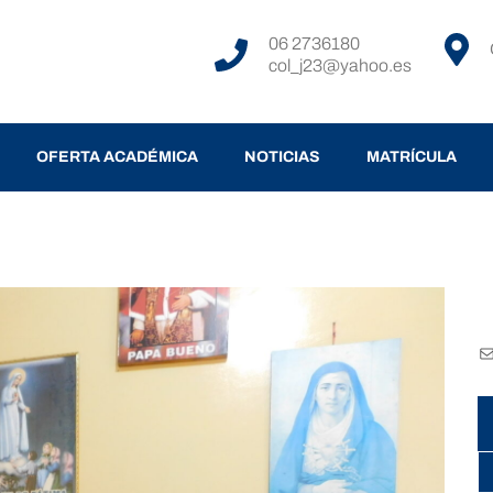
06 2736180
col_j23@yahoo.es
OFERTA ACADÉMICA
NOTICIAS
MATRÍCULA
C
el