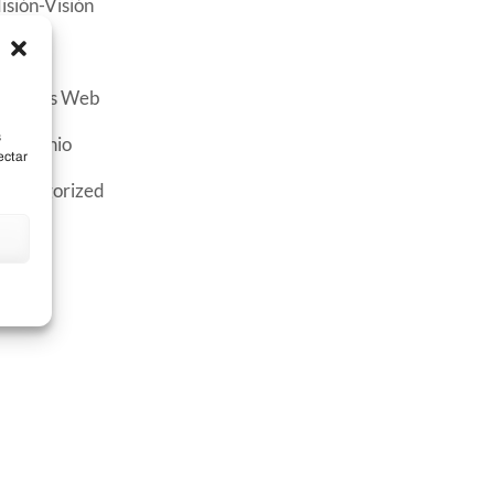
(4)
isión-Visión
(81)
oticias
(3)
ervicios Web
s
(1)
estimonio
ectar
(1)
ncategorized
NIDAD EDUCATIVA FISCOMISIONAL
JUAN XXIII"
ducamos a niños, niñas y adolescentes con
etodologías innovadoras para que sean
rofesionales
con espíritu crítico, reflexivo y
ompetitivo en el campo científico- técnico y
mpresarial.