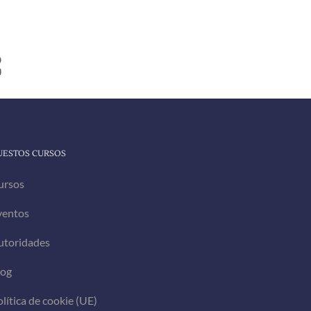
REDES SOCIALES
acebook
ouTube
UESTOS CURSOS
ursos
ventos
utoridades
log
lítica de cookie (UE)