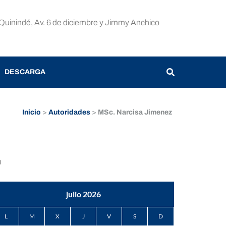
Quinindé, Av. 6 de diciembre y Jimmy Anchico
DESCARGA
Inicio
>
Autoridades
>
MSc. Narcisa Jimenez
CONTÁCTO
orreo
ectrónico
julio 2026
L
M
X
J
V
S
D