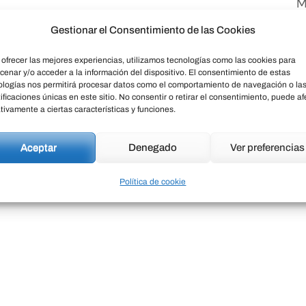
M
Gestionar el Consentimiento de las Cookies
N
SHARE:
S
 ofrecer las mejores experiencias, utilizamos tecnologías como las cookies para
cenar y/o acceder a la información del dispositivo. El consentimiento de estas
ologías nos permitirá procesar datos como el comportamiento de navegación o la
T
ificaciones únicas en este sitio. No consentir o retirar el consentimiento, puede af
tivamente a ciertas características y funciones.
U
Aceptar
Denegado
Ver preferencias
U
"
Política de cookie
E
m
p
c
e