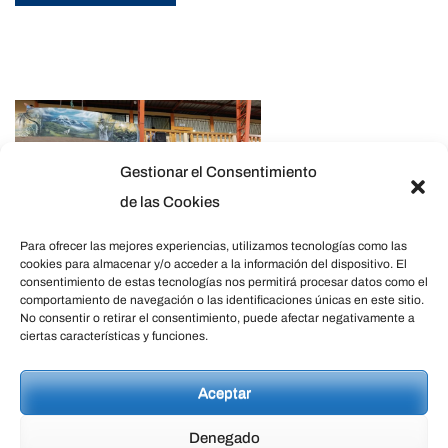
Gestionar el Consentimiento
de las Cookies
Para ofrecer las mejores experiencias, utilizamos tecnologías como las
cookies para almacenar y/o acceder a la información del dispositivo. El
consentimiento de estas tecnologías nos permitirá procesar datos como el
comportamiento de navegación o las identificaciones únicas en este sitio.
No consentir o retirar el consentimiento, puede afectar negativamente a
Quinindé en sus 57 Años de
ciertas características y funciones.
Historia, Cultura y Progreso
Aceptar
03/07/2024
AdminWeb
Leave a comment
Denegado