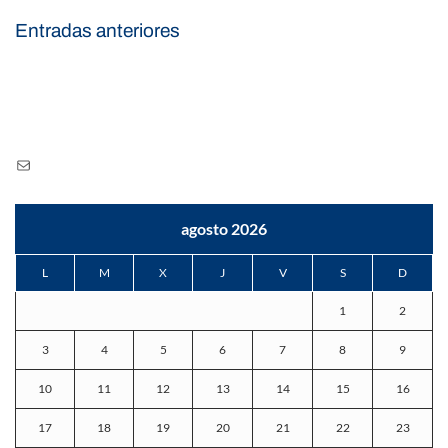
Navegación
Entradas anteriores
de
entradas
CONTÁCTO
Correo
electrónico
agosto 2026
L
M
X
J
V
S
D
1
2
3
4
5
6
7
8
9
10
11
12
13
14
15
16
17
18
19
20
21
22
23