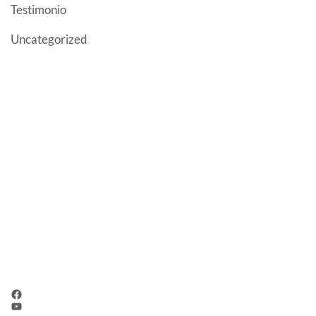
(1)
Testimonio
(1)
Uncategorized
UNIDAD EDUCATIVA FISCOMISIONAL "JUAN
XXIII"
Educamos a niños, niñas y adolescentes con
metodologías innovadoras para que sean
profesionales
con espíritu crítico, reflexivo y
competitivo en el campo científico- técnico y
empresarial.
REDES SOCIALES
Facebook
YouTube