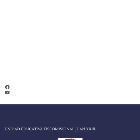
XXIII"
Educamos a niños, niñas y adolescentes con
metodologías innovadoras para que sean
profesionales
con espíritu crítico, reflexivo y
competitivo en el campo científico- técnico y
empresarial.
REDES SOCIALES
Facebook
YouTube
UNIDAD EDUCATIVA FISCOMISIONAL JUAN XXIII