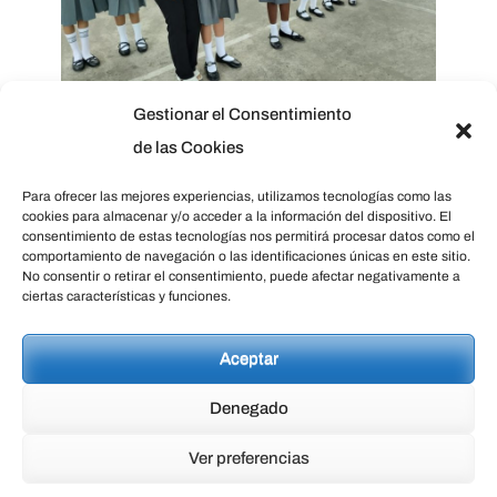
Gestionar el Consentimiento
de las Cookies
Para ofrecer las mejores experiencias, utilizamos tecnologías como las
cookies para almacenar y/o acceder a la información del dispositivo. El
consentimiento de estas tecnologías nos permitirá procesar datos como el
CATEGORIES:
NOTICIAS
comportamiento de navegación o las identificaciones únicas en este sitio.
No consentir o retirar el consentimiento, puede afectar negativamente a
SHARE:
ciertas características y funciones.
Navegación
LAVADO CORRECTO
FIESTA DE LA
Aceptar
de
DE LAS MANOS
LECTURA
Denegado
entradas
Ver preferencias