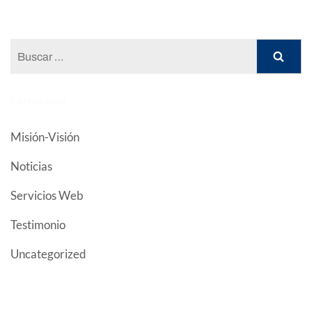
Buscar:
CATEGORÍAS
(4)
Misión-Visión
(81)
Noticias
(3)
Servicios Web
(1)
Testimonio
(1)
Uncategorized
UNIDAD EDUCATIVA FISCOMISIONAL "JUAN