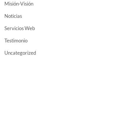
(4)
Misión-Visión
(81)
Noticias
(3)
Servicios Web
(1)
Testimonio
(1)
Uncategorized
UNIDAD EDUCATIVA FISCOMISIONAL "JUAN
XXIII"
Educamos a niños, niñas y adolescentes con
metodologías innovadoras para que sean
profesionales
con espíritu crítico, reflexivo y
competitivo en el campo científico- técnico y
empresarial.