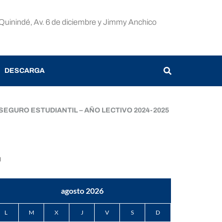
Quinindé, Av. 6 de diciembre y Jimmy Anchico
DESCARGA
EGURO ESTUDIANTIL – AÑO LECTIVO 2024-2025
CONTÁCTO
orreo
ectrónico
agosto 2026
L
M
X
J
V
S
D