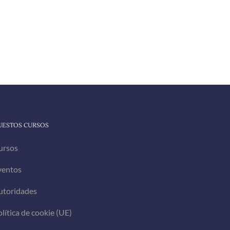
UESTOS CURSOS
ursos
ventos
utoridades
lítica de cookie (UE)