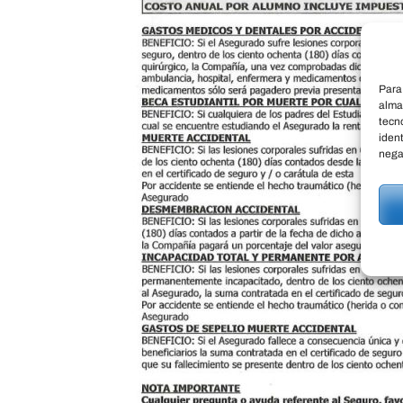
Para
alma
tecn
ident
nega