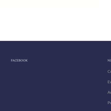
FACEBOOK
N
C
E
A
Po