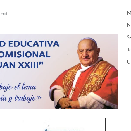
M
ment
N
S
T
U
U
"
E
m
p
c