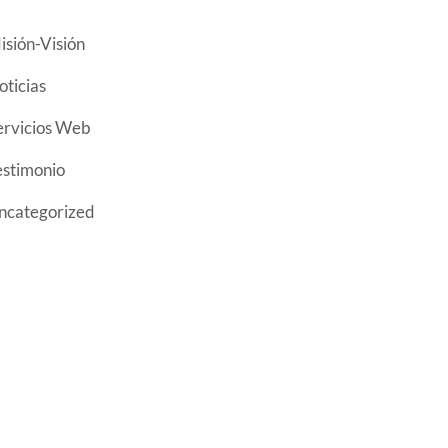
(4)
isión-Visión
(81)
oticias
(3)
ervicios Web
(1)
estimonio
(1)
ncategorized
NIDAD EDUCATIVA FISCOMISIONAL
JUAN XXIII"
ducamos a niños, niñas y adolescentes con
etodologías innovadoras para que sean
rofesionales
con espíritu crítico, reflexivo y
ompetitivo en el campo científico- técnico y