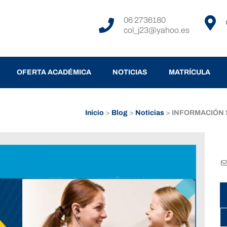
06 2736180
col_j23@yahoo.es
OFERTA ACADÉMICA
NOTICIAS
MATRÍCULA
Inicio
>
Blog
>
Noticias
>
INFORMACIÓN S
C
el