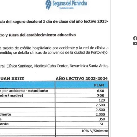
e
F
Y